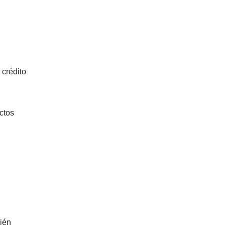
 crédito
uctos
bién