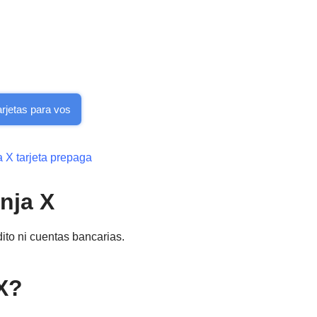
arjetas para vos
nja X
dito ni cuentas bancarias.
X?