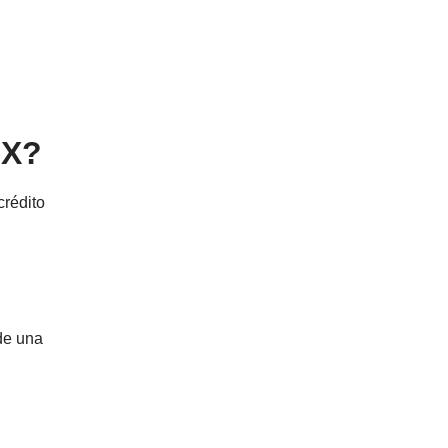
 X?
crédito
sde una