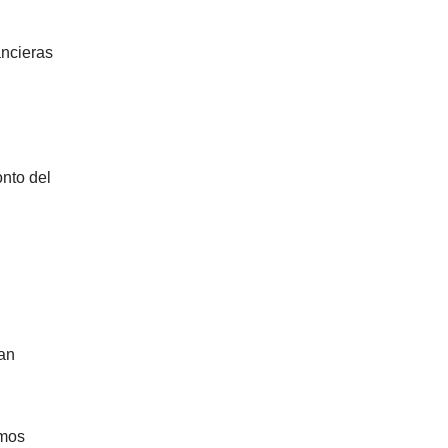
ancieras
onto del
can
amos