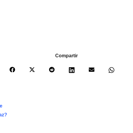
Compartir
e
az?