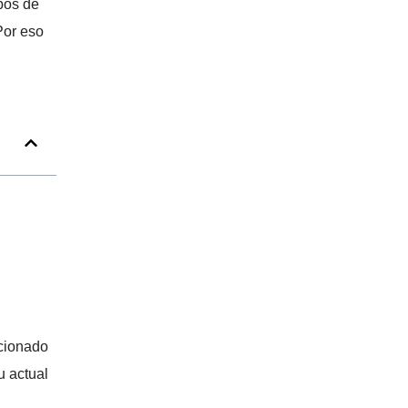
ipos de
Por eso
acionado
u actual