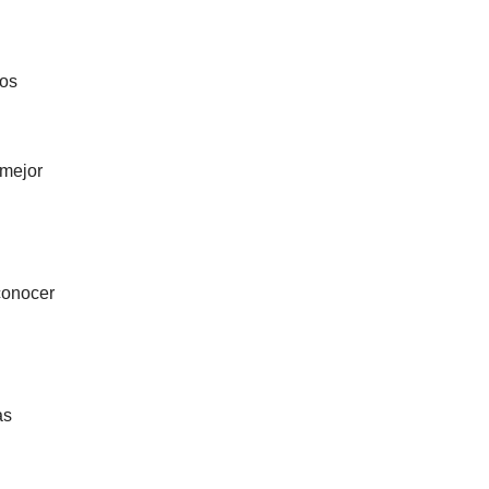
sos
 mejor
conocer
as