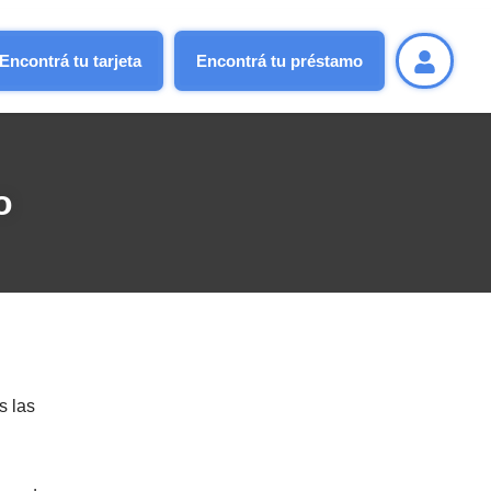
Encontrá tu tarjeta
Encontrá tu préstamo
o
s las