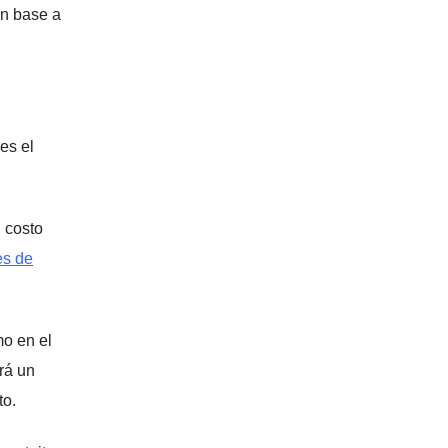
en base a
es el
 costo
es de
mo en el
rá un
to.