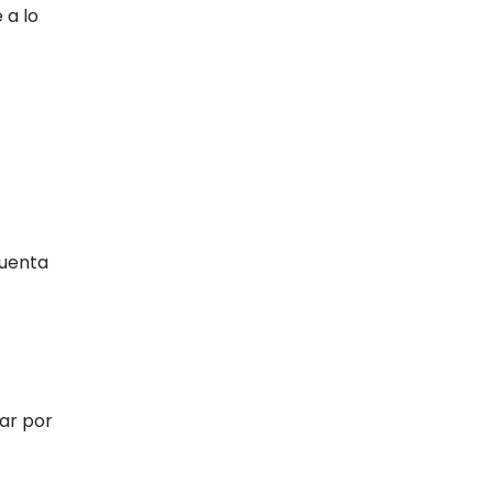
 a lo
cuenta
ar por