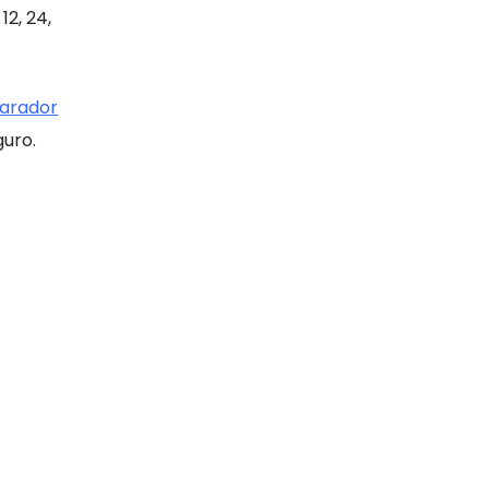
12, 24,
arador
guro.