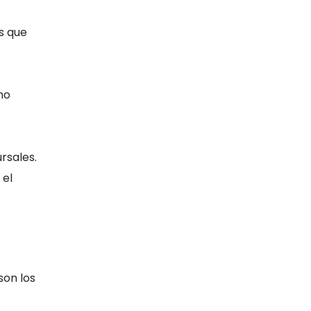
s que
no
rsales.
 el
son los