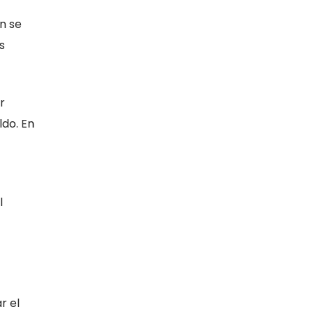
n se
s
r
ldo. En
l
r el