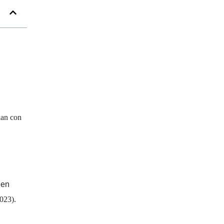
an con
nen
023).