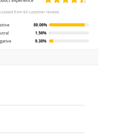
roduct experience
alculated from 64 customer reviews
sitive
89.06%
utral
1.56%
gative
9.38%