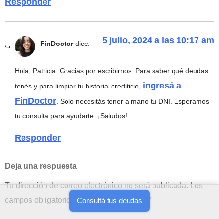
Responder
5 julio, 2024 a las 10:17 am
FinDoctor
dice:
Hola, Patricia. Gracias por escribirnos. Para saber qué deudas
ingresá a
tenés y para limpiar tu historial crediticio,
FinDoctor
. Solo necesitás tener a mano tu DNI. Esperamos
tu consulta para ayudarte. ¡Saludos!
Responder
Deja una respuesta
Tu dirección de correo electrónico no será publicada.
Los
campos obligatorios están marcados con
*
Consultá tus deudas