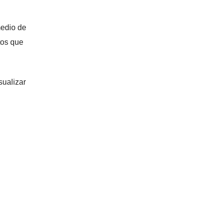
medio de
tos que
sualizar