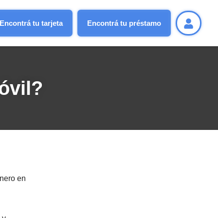
Encontrá tu tarjeta
Encontrá tu préstamo
óvil?
inero en