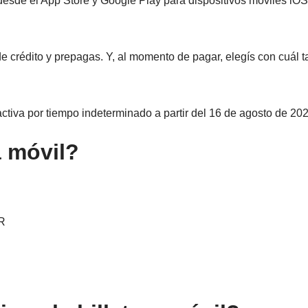
esde el App Store y Google Play para dispositivos móviles iOS
 de crédito y prepagas. Y, al momento de pagar, elegís con cuál t
iva por tiempo indeterminado a partir del 16 de agosto de 202
a móvil?
QR