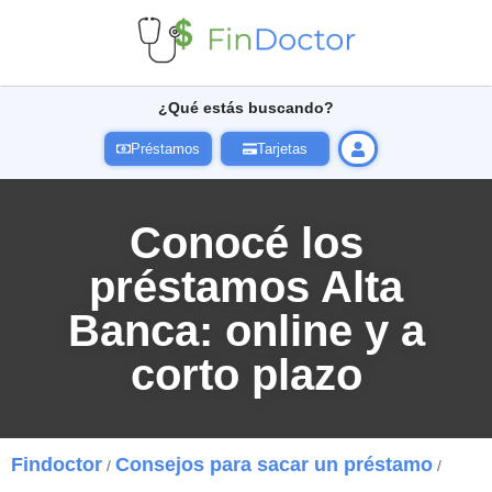
¿Qué estás buscando?
Préstamos
Tarjetas
Conocé los
préstamos Alta
Banca: online y a
corto plazo
Findoctor
Consejos para sacar un préstamo
/
/